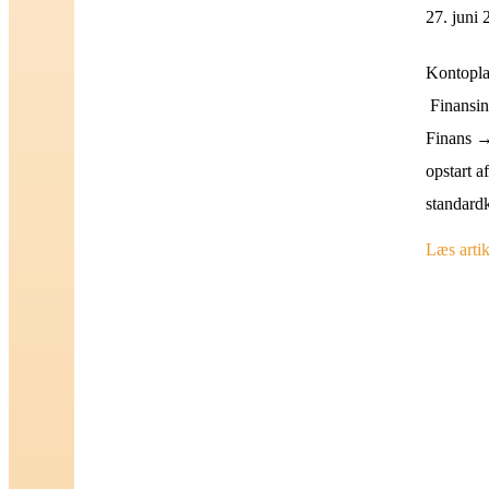
27. juni
Kontopla
Finansin
Finans →
opstart a
standard
Læs artik