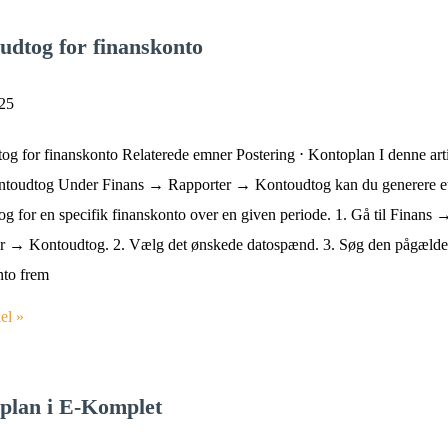
udtog for finanskonto
025
og for finanskonto Relaterede emner Postering ⋅ Kontoplan I denne art
ntoudtog Under Finans → Rapporter → Kontoudtog kan du generere e
g for en specifik finanskonto over en given periode. 1. Gå til Finans 
r → Kontoudtog. 2. Vælg det ønskede datospænd. 3. Søg den pågæld
nto frem
el »
plan i E-Komplet