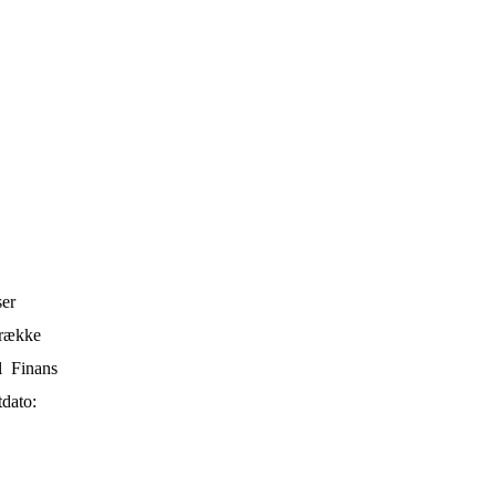
ser
trække
l Finans
tdato: