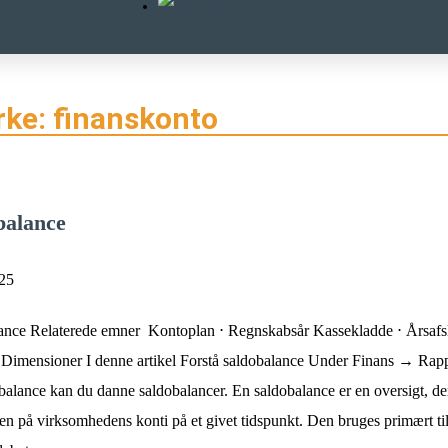
ke: finanskonto
balance
025
ance Relaterede emner Kontoplan ⋅ Regnskabsår Kassekladde ⋅ Årsafs
 Dimensioner I denne artikel Forstå saldobalance Under Finans → Rapp
alance kan du danne saldobalancer. En saldobalance er en oversigt, der
en på virksomhedens konti på et givet tidspunkt. Den bruges primært til