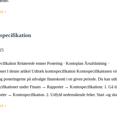
debet-
el »
specifikation
025
cifikation Relaterede emner Postering ⋅ Kontoplan Årsafslutning ⋅
ner I denne artikel Udtræk kontospecifikation Kontospecifikationen vi
og posteringerne på udvalgte finanskonti i en given periode. Du kan ud
cifikationer under Finans → Rapporter → Kontospecifikationr. 1. Gå ti
er → Kontospecifikation. 2. Udfyld nedenstående felter. Start -og slu
el »