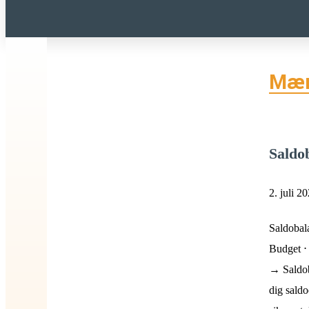
Mær
Saldo
2. juli 2
Saldobal
Budget ⋅
→ Saldob
dig saldo