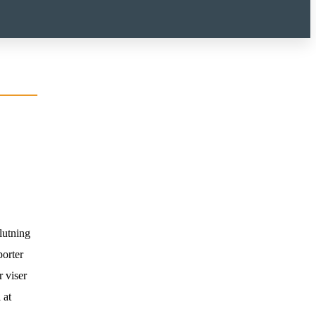
lutning
orter
 viser
 at