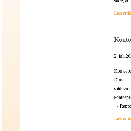
sikre, at 
Læs artik
Konto
2. juli 2
Kontospe
Dimensio
saldoen 
kontospe
→ Rapport
Læs artik