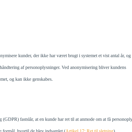
misere kunder, der ikke har været brugt i systemet et vist antal år, o
håndtering af personoplysninger. Ved anonymisering bliver kundens
emet, og kan ikke genskabes.
 (GDPR) fastslår, at en kunde har ret til at anmode om at få personopl
e formål, hvortil de blev indsamlet (
Artikel 17: Ret til sletning
).