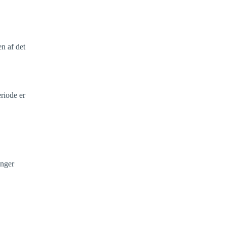
n af det
eriode er
inger