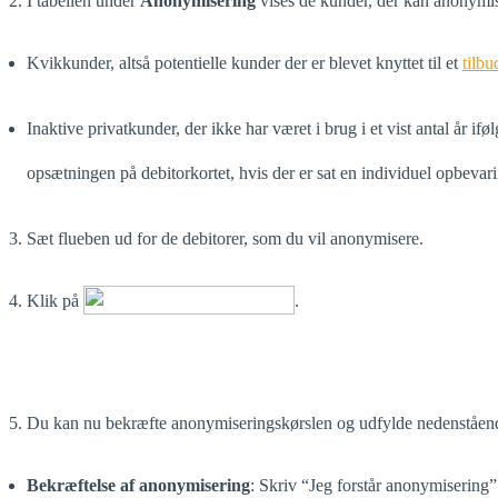
2. I tabellen under
Anonymisering
vises de kunder, der kan anonymise
Kvikkunder, altså potentielle kunder der er blevet knyttet til et
tilbu
Inaktive privatkunder, der ikke har været i brug i et vist antal år i
opsætningen på debitorkortet, hvis der er sat en individuel opbevar
3. Sæt flueben ud for de debitorer, som du vil anonymisere.
4. Klik på
.
5. Du kan nu bekræfte anonymiseringskørslen og udfylde nedenstående
Bekræftelse af anonymisering
: Skriv “Jeg forstår anonymisering” 