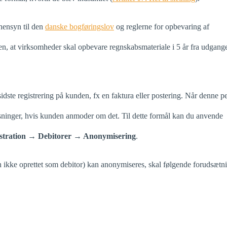
hensyn til den
danske bogføringslov
og reglerne for opbevaring af
en, at virksomheder skal opbevare regnskabsmateriale i 5 år fra udgange
sidste registrering på kunden, fx en faktura eller postering. Når denne p
plysninger, hvis kunden anmoder om det. Til dette formål kan du anvende
stration → Debitorer → Anonymisering
.
men ikke oprettet som debitor) kan anonymiseres, skal følgende forudsætn