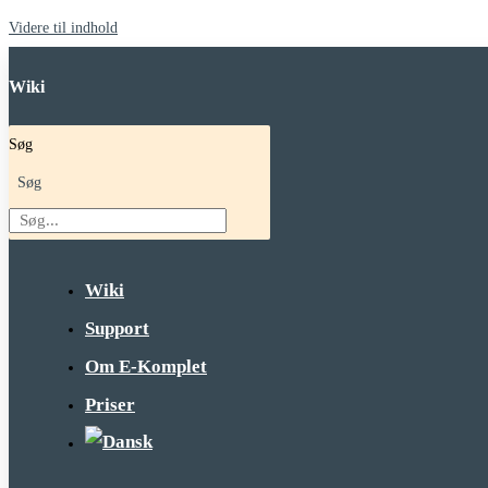
Videre til indhold
Wiki
Søg
Søg
Wiki
Support
Om E-Komplet
Priser