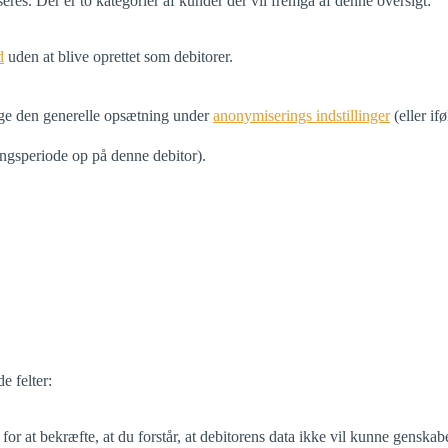
res. Der er to kategorier af kunder der vil fremgå af denne oversigt:
d
uden at blive oprettet som debitorer.
følge den generelle opsætning under
anonymiserings indstillinger
(eller if
ingsperiode op på denne debitor).
 felter:
for at bekræfte, at du forstår, at debitorens data ikke vil kunne genskabe