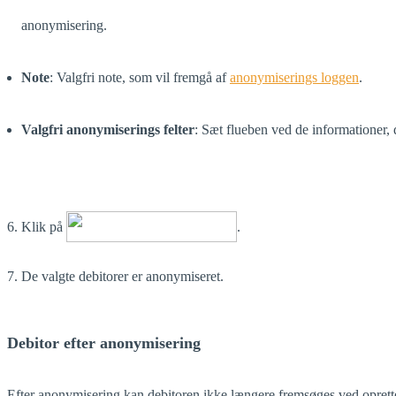
anonymisering.
Note
: Valgfri note, som vil fremgå af
anonymiserings loggen
.
Valgfri anonymiserings felter
: Sæt flueben ved de informationer,
6. Klik på
.
7. De valgte debitorer er anonymiseret.
Debitor efter anonymisering
Efter anonymisering kan debitoren ikke længere fremsøges ved oprettel