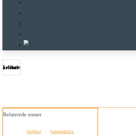
Wiki
Support
Om E-Komplet
Priser
I denne artikel
Relaterede emner
Debitor
⋅
Salgsfaktura