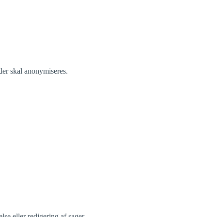
 der skal anonymiseres.
se eller redigering af sager.