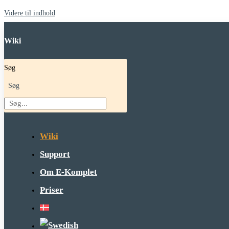
Videre til indhold
Wiki
Søg
Søg
Wiki
Support
Om E-Komplet
Priser