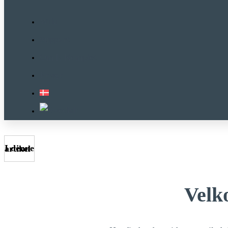
Wiki
Support
Om E-Komplet
Priser
I denne artikel
Velk