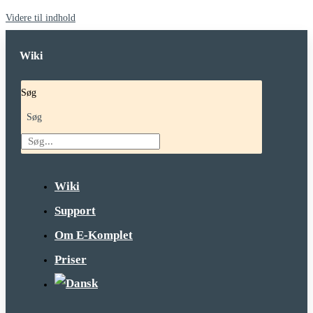
Videre til indhold
Wiki
Søg
Søg
Wiki
Support
Om E-Komplet
Priser