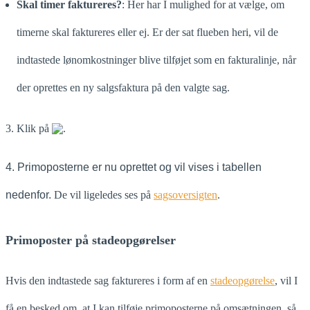
Skal timer faktureres?
: Her har I mulighed for at vælge, om
timerne skal faktureres eller ej. Er der sat flueben heri, vil de
indtastede lønomkostninger blive tilføjet som en fakturalinje, når
der oprettes en ny salgsfaktura på den valgte sag.
3. Klik på
.
4. Primoposterne er nu oprettet og vil vises i tabellen
nedenfor.
De vil ligeledes ses på
sagsoversigten
.
Primoposter på stadeopgørelser
Hvis den indtastede sag faktureres i form af en
stadeopgørelse
, vil I
få en besked om, at I kan tilføje primoposterne på omsætningen, så