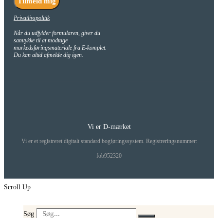
Tilmeld mig
Privatlivspolitik
Når du udfylder formularen, giver du
samtykke til at modtage
markedsføringsmateriale fra E-komplet.
Du kan altid afmelde dig igen.
Vi er D-mærket
Vi er et registreret digitalt standard bogføringssystem. Registreringsnummer:
fob952320
Scroll Up
Søg