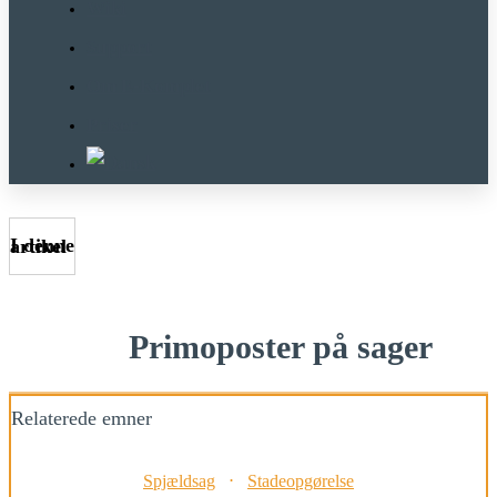
Wiki
Support
Om E-Komplet
Priser
I denne artikel
Primoposter på sager
Relaterede emner
Spjældsag
⋅
Stadeopgørelse