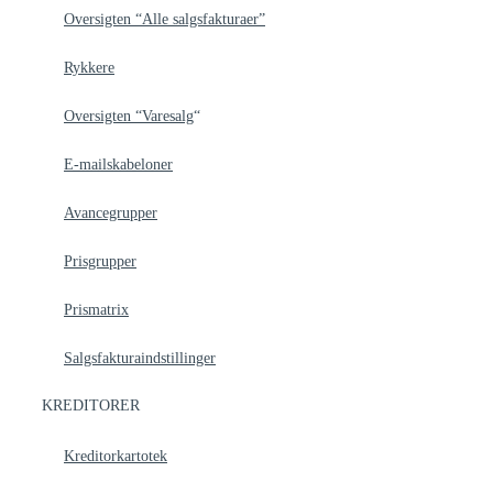
Oversigten “Alle salgsfakturaer”
Rykkere
Oversigten “Varesalg
“
E-mailskabeloner
Avancegrupper
Prisgrupper
Prismatrix
Salgsfakturaindstillinger
KREDITORER
Kreditorkartotek