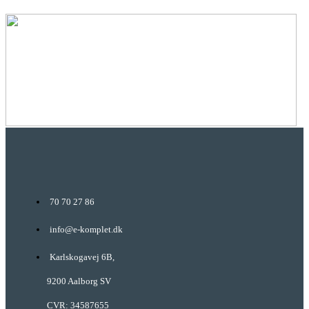
70 70 27 86
info@e-komplet.dk
Karlskogavej 6B,
9200 Aalborg SV
CVR: 34587655