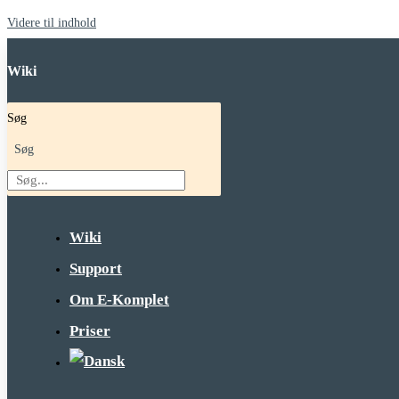
Videre til indhold
Wiki
Søg
Søg
Wiki
Support
Om E-Komplet
Priser