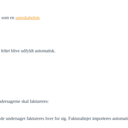
es som en
sagsskabelon
.
eltet blive udfyldt automatisk.
ersagerne skal faktureres:
e undersager faktureres hver for sig. Fakturalinjer importeres automati