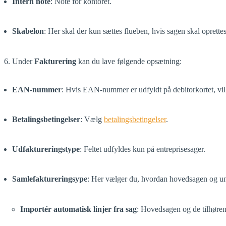
Intern note
: Note for kontoret.
Skabelon
: Her skal der kun sættes flueben, hvis sagen skal oprett
6. Under
Fakturering
kan du lave følgende opsætning:
EAN-nummer
: Hvis EAN-nummer er udfyldt på debitorkortet, vil f
Betalingsbetingelser
: Vælg
betalingsbetingelser
.
Udfaktureringstype
: Feltet udfyldes kun på entreprisesager.
Samlefaktureringsype
: Her vælger du, hvordan hovedsagen og und
Importér automatisk linjer fra sag
: Hovedsagen og de tilhørend