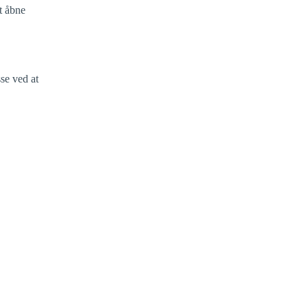
t åbne
sse
ved at