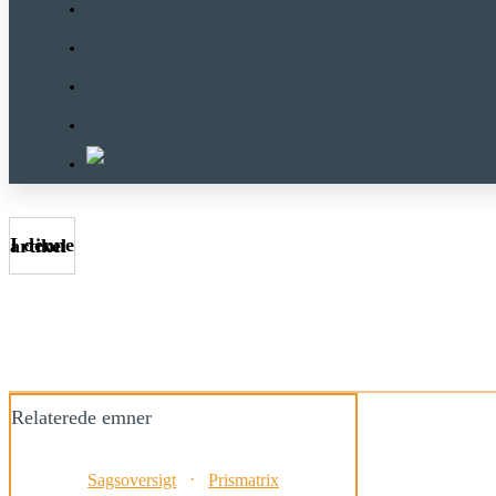
Wiki
Support
Om E-Komplet
Priser
I denne artikel
Relaterede emner
Sagsoversigt
⋅
Prismatrix