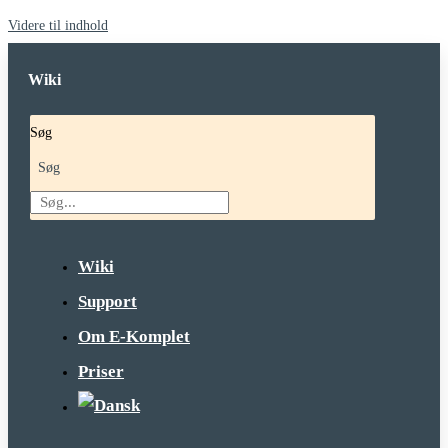
Videre til indhold
Wiki
Søg
Søg
Wiki
Support
Om E-Komplet
Priser