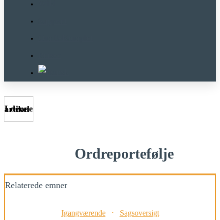
Wiki
Support
Om E-Komplet
Priser
I denne artikel
Ordreportefølje
Relaterede emner
Igangværende
⋅
Sagsoversigt