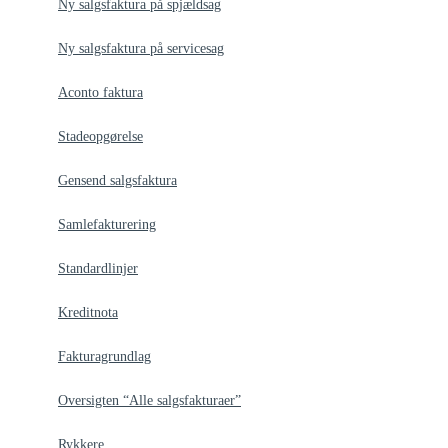
Ny salgsfaktura på spjældsag
Ny salgsfaktura på servicesag
Aconto faktura
Stadeopgørelse
Gensend salgsfaktura
Samlefakturering
Standardlinjer
Kreditnota
Fakturagrundlag
Oversigten “Alle salgsfakturaer”
Rykkere