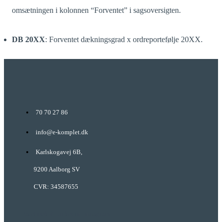
omsætningen i kolonnen “Forventet” i sagsoversigten.
DB 20XX
: Forventet dækningsgrad x ordreportefølje 20XX
.
70 70 27 86
info@e-komplet.dk
Karlskogavej 6B,
9200 Aalborg SV
CVR: 34587655
Facebook-f
Linkedin
Instagram