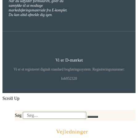
Når du udfylder formularen, giver du
samtykke til at modtage
markedsføringsmateriale fra E-komplet.
Du kan altid afmelde dig igen.
Vi er D-mærket
Vi er et registreret digitalt standard bogføringssystem. Registreringsnummer:
fob952320
Scroll Up
Søg
Vejledninger