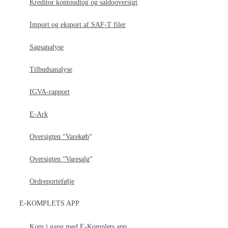
Kreditor kontoudtog og saldooversigt
Import og eksport af SAF-T filer
Sagsanalyse
Tilbudsanalyse
IGVA-rapport
E-Ark
Oversigten “Varekøb
“
Oversigten “Varesalg
“
Ordreportefølje
E-KOMPLETS APP
Kom i gang med E-Komplets app