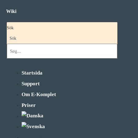
Hoppa
till
Wiki
innehåll
Sök
Sök
Startsida
Support
Om E-Komplet
Priser
Startsida