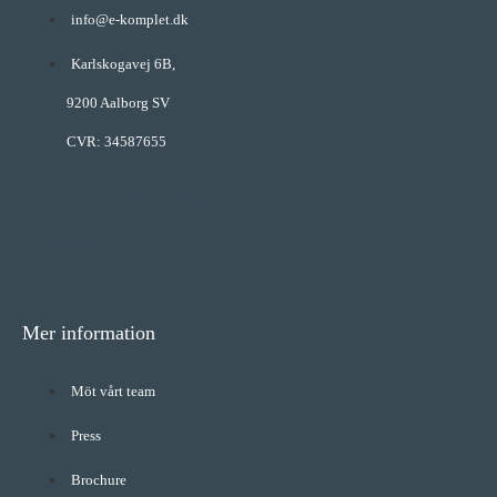
info@e-komplet.dk
Karlskogavej 6B,
9200 Aalborg SV
CVR: 34587655
Facebook-f
Linkedin
Instagram
Youtube
Mer information
Möt vårt team
Press
Brochure