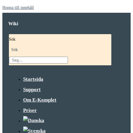
Hoppa till innehåll
Wiki
Sök
Sök
Startsida
Support
Om E-Komplet
Priser