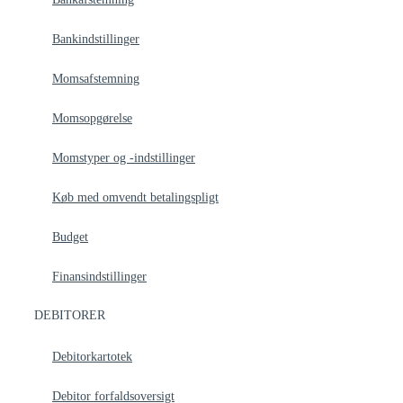
Bankindstillinger
Momsafstemning
Momsopgørelse
Momstyper og -indstillinger
Køb med omvendt betalingspligt
Budget
Finansindstillinger
DEBITORER
Debitorkartotek
Debitor forfaldsoversigt