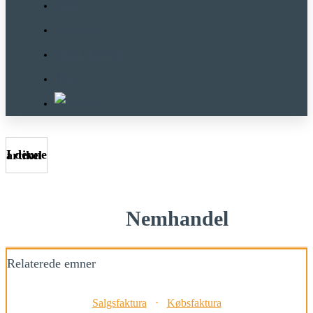
Wiki
Support
Om E-Komplet
Priser
I denne artikel
Nemhandel
Relaterede emner
Salgsfaktura
⋅
Købsfaktura