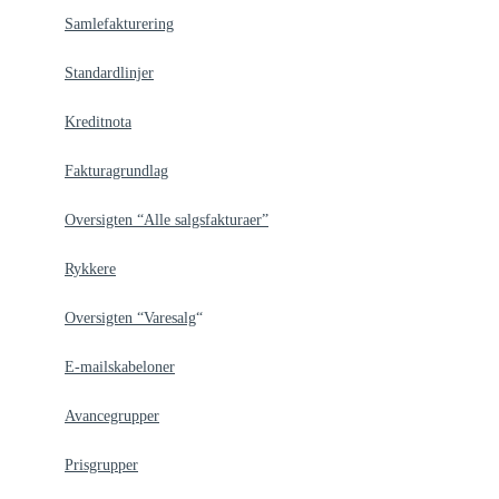
Samlefakturering
Standardlinjer
Kreditnota
Fakturagrundlag
Oversigten “Alle salgsfakturaer”
Rykkere
Oversigten “Varesalg
“
E-mailskabeloner
Avancegrupper
Prisgrupper