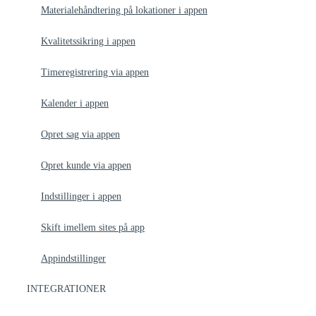
Materialehåndtering på lokationer i appen
Kvalitetssikring i appen
Timeregistrering via appen
Kalender i appen
Opret sag via appen
Opret kunde via appen
Indstillinger i appen
Skift imellem sites på app​
Appindstillinger
INTEGRATIONER