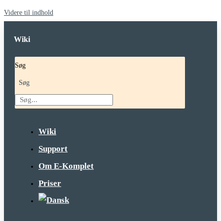
Videre til indhold
Wiki
Søg
Søg
Wiki
Support
Om E-Komplet
Priser