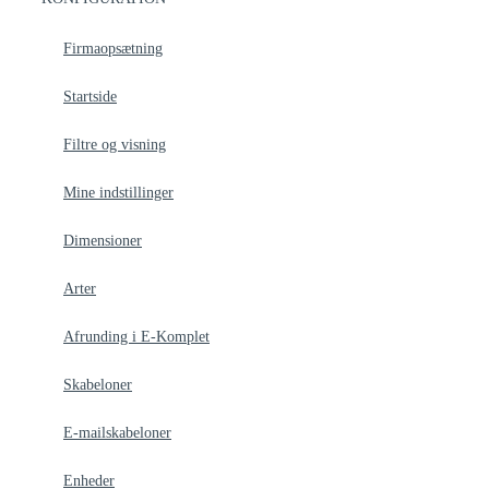
Firmaopsætning
Startside
Filtre og visning
Mine indstillinger
Dimensioner
Arter
Afrunding i E-Komplet
Skabeloner
E-mailskabeloner
Enheder