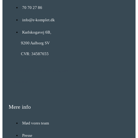
70 70 27 86
info@e-komplet.dk
Karlskogavej 6B,
9200 Aalborg SV
CVR: 34587655
Facebook-f
Linkedin
Instagram
Youtube
Mere info
Mød vores team
Presse