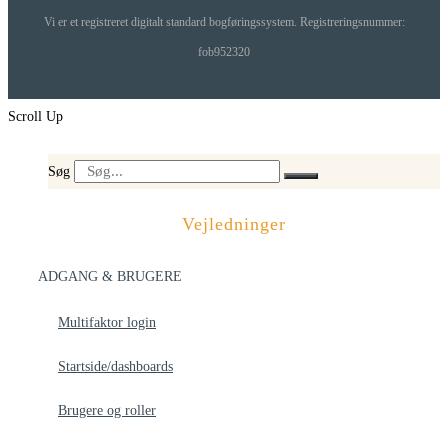
Vi er et registreret digitalt standard bogføringssystem. Registreringsnummer:
fob952320
Scroll Up
Søg
Vejledninger
ADGANG & BRUGERE
Multifaktor login
Startside/dashboards
Brugere og roller