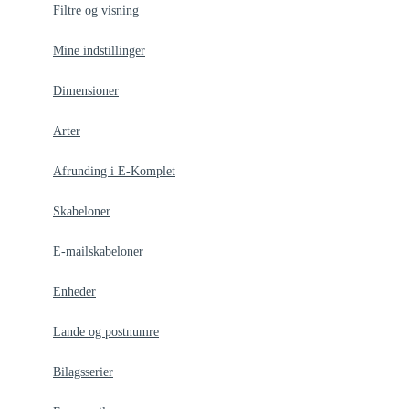
Filtre og visning
Mine indstillinger
Dimensioner
Arter
Afrunding i E-Komplet
Skabeloner
E-mailskabeloner
Enheder
Lande og postnumre
Bilagsserier