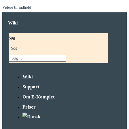
Videre til indhold
Wiki
Søg
Søg
Wiki
Support
Om E-Komplet
Priser