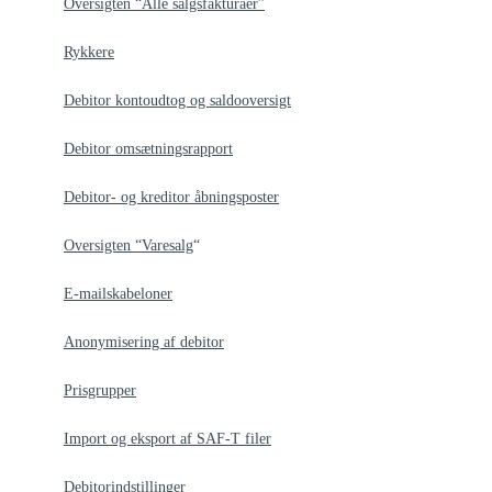
Oversigten “Alle salgsfakturaer”
Rykkere
Debitor kontoudtog og saldooversigt
Debitor omsætningsrapport
Debitor- og kreditor åbningsposter
Oversigten “Varesalg
“
E-mailskabeloner
Anonymisering af debitor
Prisgrupper
Import og eksport af SAF-T filer
Debitorindstillinger