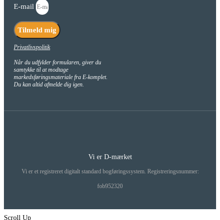
E-mail
Tilmeld mig
Privatlivspolitik
Når du udfylder formularen, giver du
samtykke til at modtage
markedsføringsmateriale fra E-komplet.
Du kan altid afmelde dig igen.
Vi er D-mærket
Vi er et registreret digitalt standard bogføringssystem. Registreringsnummer:
fob952320
Scroll Up