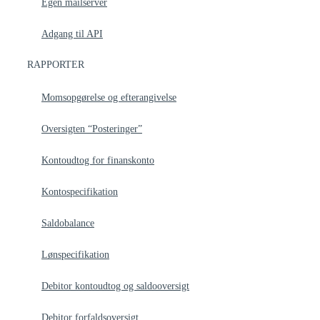
Egen mailserver
Adgang til API
RAPPORTER
Momsopgørelse og efterangivelse
Oversigten “Posteringer”
Kontoudtog for finanskonto
Kontospecifikation
Saldobalance
Lønspecifikation
Debitor kontoudtog og saldooversigt
Debitor forfaldsoversigt