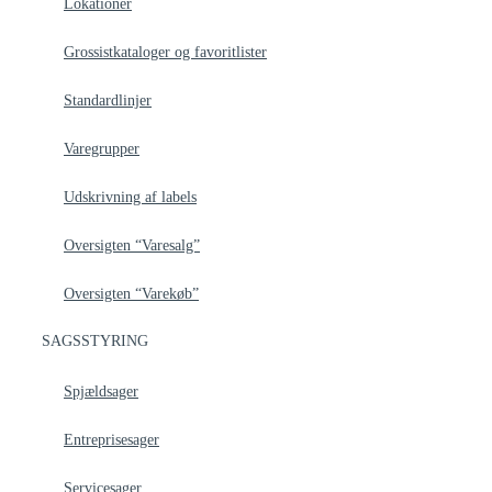
Lokationer
Grossistkataloger og favoritlister
Standardlinjer
Varegrupper
Udskrivning af labels
Oversigten “Varesalg”
Oversigten “Varekøb”
SAGSSTYRING
Spjældsager
Entreprisesager
Servicesager